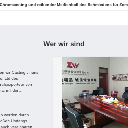
ruch schmiedeten und Formmahlkörper für Ballmühlgoldförderun
Wer wir sind
ren wir Casting Jinans
o.,Ltd des
rufsexporteur von
a. mit der
gen werden durch
großen Umfangs
l auch vereinbaren