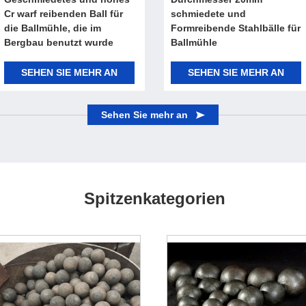
Cr warf reibenden Ball für
schmiedete und
die Ballmühle, die im
Formreibende Stahlbälle für
Bergbau benutzt wurde
Ballmühle
SEHEN SIE MEHR AN
SEHEN SIE MEHR AN
Sehen Sie mehr an
Spitzenkategorien