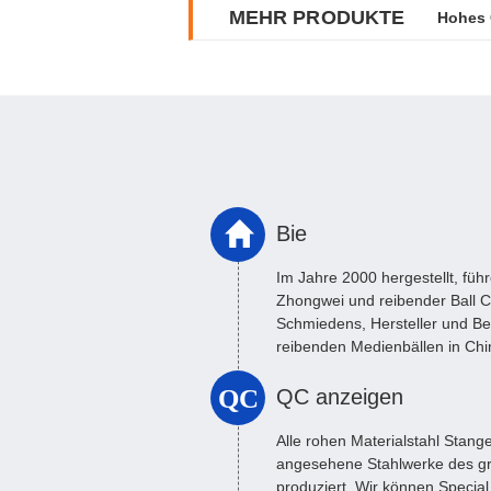
MEHR PRODUKTE
Kein B
Bie
Im Jahre 2000 hergestellt, füh
Zhongwei und reibender Ball C
Schmiedens, Hersteller und Be
reibenden Medienbällen in Chin
Jahresleistung von ...
QC
QC anzeigen
Alle rohen Materialstahl Stan
angesehene Stahlwerke des 
produziert. Wir können Specia