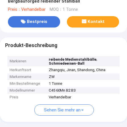
Bergbauforged reibender Stahlball
Preis：Verhandelbar
MOQ：1 Tonne
Bestpreis
Kontakt
Produkt-Beschreibung
,
reibende Medienstahlbälle
Markieren
Schmiedeeisen-Ball
Herkunftsort
Zhangqiu, Jinan, Shandong, China
Markenname
ZW
Min Bestellmenge
1 Tonne
Modellnummer
C45 60Mn B2 B3
Preis
Verhandelbar
Sehen Sie mehr an