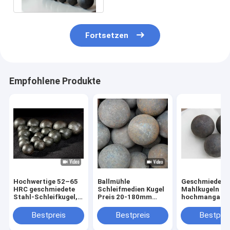
Fortsetzen
Empfohlene Produkte
Hochwertige 52–65
Ballmühle
Geschmiedete
HRC geschmiedete
Schleifmedien Kugel
Mahlkugeln au
Stahl-Schleifkugel,
Preis 20-180mm
hochmanganha
40 mm, 50 mm Eisen-
geschmiedete
Stahl, die für 
geschmiedete
Stahlkugel für den
Erzbergbau un
Bestpreis
Bestpreis
Bestprei
Schleifkugel
Bergbau verwendet
kostengünstig
Zement schleifen
Gießprozess i