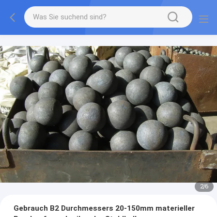
2
/
6
Gebrauch B2 Durchmessers 20-150mm materieller