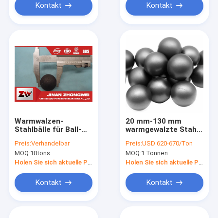
Kontakt
Kontakt
Warmwalzen-
20 mm-130 mm
Stahlbälle für Ball-
warmgewalzte Stahl-
Mühle
Schleifmittelkugel-
Preis:
Verhandelbar
Preis:
USD 620-670/Ton
Stahlkugeln für
MOQ:
10tons
MOQ:
1 Tonnen
Minen-
Kugelmühlenzement
Holen Sie sich aktuelle Preis
Holen Sie sich aktuelle Preis
Kontakt
Kontakt