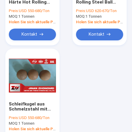
Härte Hot Rolling
Rolling Steel Ball
geschmiedete Stahlkugel
Stahlkugel für
Höhere Qualität
Preis:
USD 550-680/Ton
Preis:
USD 620-670/Ton
Kugelmühlmaschine
Verschleißfestigkeit
MOQ:
Mahlkörper für Ballmühle
1 Tonnen
MOQ:
1 Tonnen
nach chemischer
Hohe Härte
Zusammensetzung
Holen Sie sich aktuelle Preis
Holen Sie sich aktuelle Preis
angepasst Mn 0,6-
Senkungs-Mühlreibender Ball
1,2%
Kontakt
Kontakt
Mahlkörper für das Bergbau
Reibendes Cylpebs
Mahlkörper
Schleifkugel aus
Schmelzstahl mit
hoher Härte,
Preis:
USD 550-680/Ton
geschmiedet,
MOQ:
1 Tonnen
warmgewalzt
Holen Sie sich aktuelle Preis