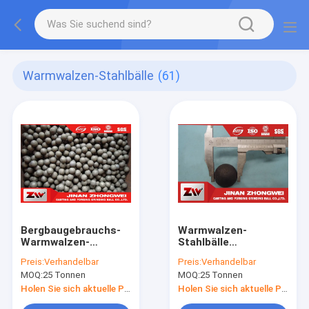
Warmwalzen-Stahlbälle
(61)
Bergbaugebrauchs-
Warmwalzen-
Warmwalzen-
Stahlbälle
Stahlbälle
Durchmessers 20-
Preis:
Verhandelbar
Preis:
Verhandelbar
40mm
MOQ:
25 Tonnen
MOQ:
25 Tonnen
Holen Sie sich aktuelle Preis
Holen Sie sich aktuelle Preis