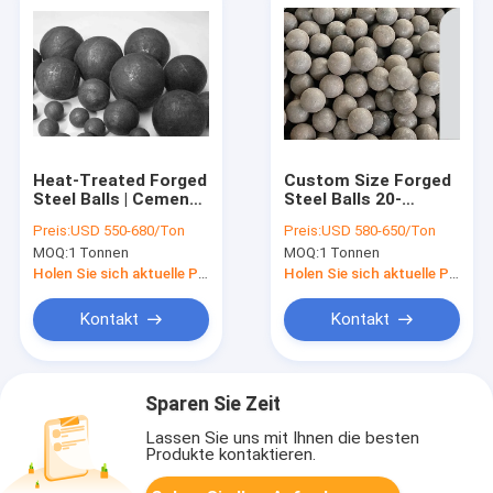
Heat-Treated Forged
Custom Size Forged
Steel Balls | Cement
Steel Balls 20-
Plant Use | Export
150mm | Low Wear &
Preis:
USD 550-680/Ton
Preis:
USD 580-650/Ton
Ready
High Impact
MOQ:
1 Tonnen
MOQ:
1 Tonnen
Toughness
Holen Sie sich aktuelle Preis
Holen Sie sich aktuelle Preis
Kontakt
Kontakt
Sparen Sie Zeit
Lassen Sie uns mit Ihnen die besten
Produkte kontaktieren.