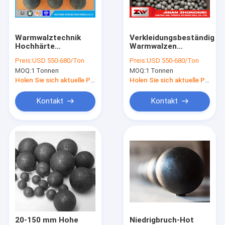
Werksbesichtigung
Qualitätskontrolle
Warmwalztechnik
Verkleidungsbeständiges
Hochhärte
Warmwalzen
Bitte um ein Angebot
Stahlkugel
Stahlkugel für
Preis:
USD 550-680/Ton
Preis:
USD 550-680/Ton
professionell
Stahlwerk und
MOQ:
1 Tonnen
MOQ:
1 Tonnen
Zementanlage
Vielfalt Größe
Holen Sie sich aktuelle Preis
Holen Sie sich aktuelle Preis
Dia.20mm bis 150mm
Stahl Mahlkugeln
Kontakt
Kontakt
reibende Medienbälle
geschmiedeter reibender Ball
Gusseisen-Bälle
Warmwalzen-Stahlbälle
Ball-Mühlbälle
20-150 mm Hohe
Niedrigbruch-Hot