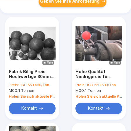
Geben Sie Ihre Anforderung
Fabrik Billig Preis
Hohe Qualität
Hochwertige 30mm
Niedrigpreis für
40mm 60mm 80mm
Zementanlagen und
Preis:
USD 550-680/Ton
Preis:
USD 550-680/Ton
100mm
Stahlwerke
MOQ:
1 Tonnen
MOQ:
1 Tonnen
Warmwalzstahl
Holen Sie sich aktuelle Preis
Holen Sie sich aktuelle Preis
Kontakt
Kontakt