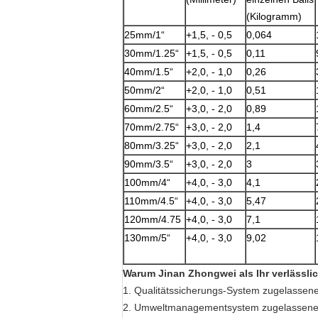
(Kilogramm)
25mm/1“
+1,5, - 0,5
0,064
30mm/1.25“
+1,5, - 0,5
0,11
40mm/1.5“
+2,0, - 1,0
0,26
50mm/2“
+2,0, - 1,0
0,51
60mm/2.5“
+3,0, - 2,0
0,89
70mm/2.75“
+3,0, - 2,0
1,4
80mm/3.25“
+3,0, - 2,0
2,1
90mm/3.5“
+3,0, - 2,0
3
100mm/4“
+4,0, - 3,0
4,1
110mm/4.5“
+4,0, - 3,0
5,47
120mm/4.75
+4,0, - 3,0
7,1
130mm/5“
+4,0, - 3,0
9,02
Warum Jinan Zhongwei als Ihr verlässlic
1. Qualitätssicherungs-System zugelassen
2. Umweltmanagementsystem zugelassene