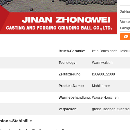
Zahlu
Verso
Fähigk
Bruch-Garantie:
kein Bruch nach Liefer
Tecnology:
Warmwalzen
Zertifizierung:
ISO9001:2008
Produkt-Name:
Mahlkörper
Wärmebehandlung:
Wasser-Löschen
Verpacken:
große Taschen, Stahltr
isions-Stahlbälle