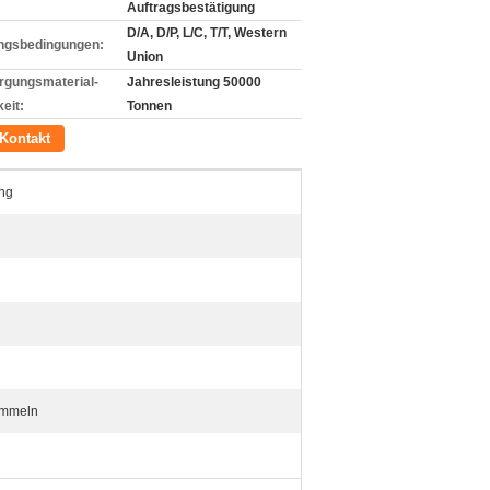
Auftragsbestätigung
D/A, D/P, L/C, T/T, Western
ngsbedingungen:
Union
rgungsmaterial-
Jahresleistung 50000
eit:
Tonnen
Kontakt
ung
ommeln