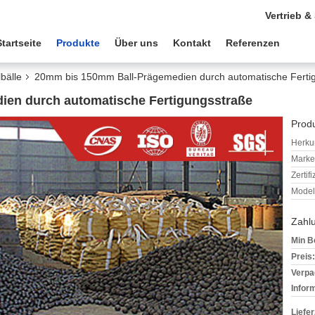
Vertrieb &
Startseite
Produkte
Über uns
Kontakt
Referenzen
bälle
20mm bis 150mm Ball-Prägemedien durch automatische Ferti
en durch automatische Fertigungsstraße
Produ
Herkun
Mark
Zertif
Model
Zahl
Min B
Preis:
Verpa
Infor
Liefer