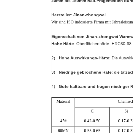
20mm bis 150mm Ball-Prägemedien durc
Hersteller: Jinan-zhongwei
Wir sind ISO indossierte Firma mit Jahresleistu
Eigenschaft von Jinan-zhongwei Warmwal
Hohe Härte
: Oberflächenhärte: HRC60-6
2) .
Hohe Auswirkungs-Härte
: Die Auswir
3) .
Niedrige gebrochene Rate
: die tatsä
4) .
Gute haltbare und tragen niedriger R
Material
Chemisch
C
Si
45#
0.42-0.50
0.17-0.3
60MN
0.55-0.65
0.17-0.3