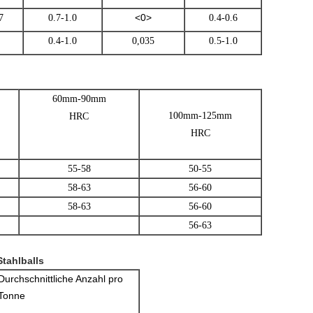
<0>
7
0.7-1.0
0.4-0.6
0.4-1.0
0,035
0.5-1.0
60mm-90mm
100mm-125mm
HRC
HRC
55-58
50-55
58-63
56-60
58-63
56-60
56-63
tahlballs
Durchschnittliche Anzahl pro
Tonne