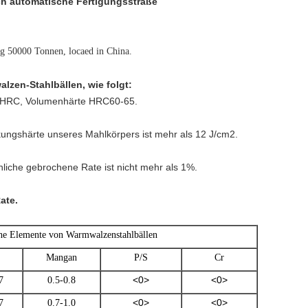
h automatische Fertigungsstraße
ng 50000 Tonnen, locaed in China.
zen-Stahlbällen, wie folgt:
8 HRC, Volumenhärte HRC60-65.
kungshärte unseres Mahlkörpers ist mehr als 12 J/cm2.
chliche gebrochene Rate ist nicht mehr als 1%.
ate.
e Elemente von Warmwalzenstahlbällen
Mangan
P/S
Cr
<0>
<0>
7
0.5-0.8
<0>
<0>
7
0.7-1.0