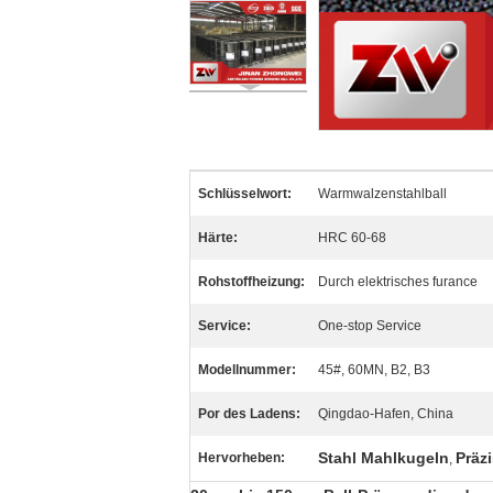
Schlüsselwort:
Warmwalzenstahlball
Härte:
HRC 60-68
Rohstoffheizung:
Durch elektrisches furance
Service:
One-stop Service
Modellnummer:
45#, 60MN, B2, B3
Por des Ladens:
Qingdao-Hafen, China
Stahl Mahlkugeln
Präz
Hervorheben:
,