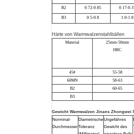
B2
0.72-0.85
0.17-0.3
B3
0.5-0.8
1.0-1.8
Härte von Warmwalzenstahlbällen
Material
25mm-50mm
HRC
45#
55-58
60MN
58-63
B2
60-65
B3
Gewicht Warmwalzen Jinans Zhongwei S
Norminal-
Diametrische
Ungefähres
Durchmesser
Toleranz
Gewicht des
(Millimeter)
einzelnen Balls