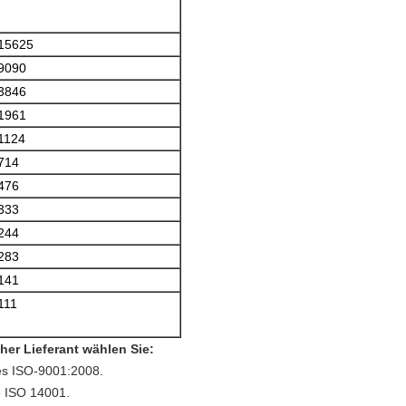
15625
9090
3846
1961
1124
714
476
333
244
283
141
111
her Lieferant wählen Sie:
es ISO-9001:2008.
 ISO 14001.