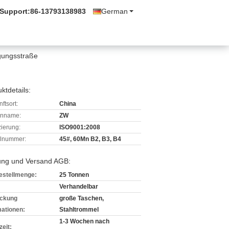
 Support:
86-13793138983
German
gungsstraße
ktdetails:
ftsort:
China
enname:
ZW
izierung:
ISO9001:2008
lnummer:
45#, 60Mn B2, B3, B4
ung und Versand AGB:
estellmenge:
25 Tonnen
Verhandelbar
ckung
große Taschen,
mationen:
Stahltrommel
1-3 Wochen nach
zeit: