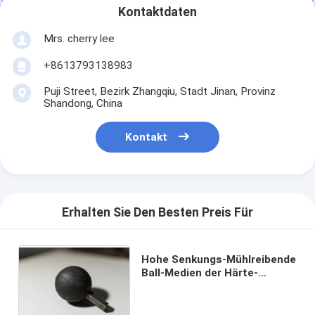
Kontaktdaten
Mrs. cherry lee
+8613793138983
Puji Street, Bezirk Zhangqiu, Stadt Jinan, Provinz
Shandong, China
Kontakt
Erhalten Sie Den Besten Preis Für
Hohe Senkungs-Mühlreibende
Ball-Medien der Härte-
HRC60-65 für gutes Material
der Ballmühle 20-150mm