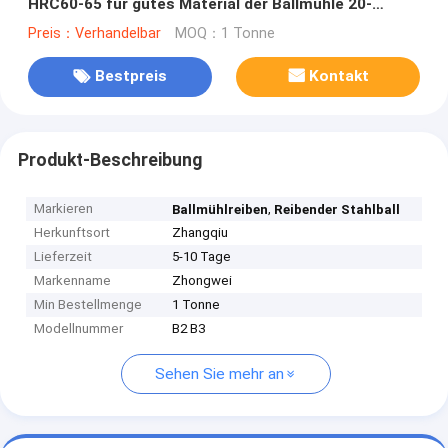
HRC60-65 für gutes Material der Ballmühle 20-
150mm
Preis：Verhandelbar
MOQ：1 Tonne
Bestpreis
Kontakt
Produkt-Beschreibung
Markieren
,
Ballmühlreiben
Reibender Stahlball
Herkunftsort
Zhangqiu
Lieferzeit
5-10 Tage
Markenname
Zhongwei
Min Bestellmenge
1 Tonne
Modellnummer
B2 B3
Sehen Sie mehr an