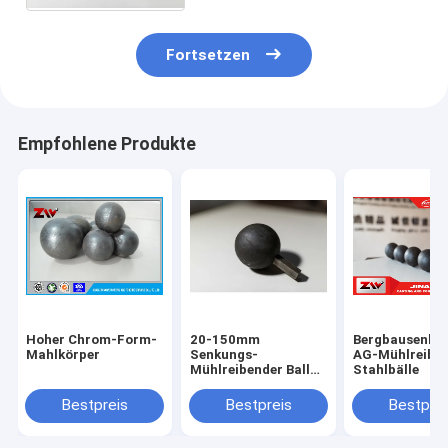
Fortsetzen
Empfohlene Produkte
Hoher Chrom-Form-
20-150mm
Bergbausenku
Mahlkörper
Senkungs-
AG-Mühlreibe
Mühlreibender Ball
Stahlbälle
für Ball-Mühle
Bestpreis
Bestpreis
Bestprei