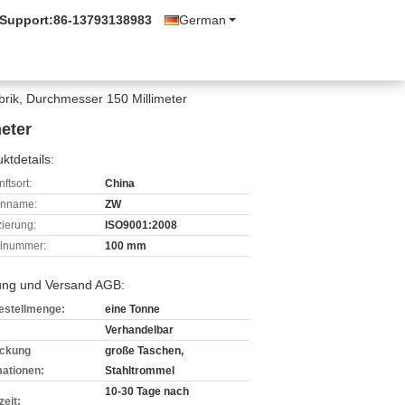
 Support:
86-13793138983
German
ik, Durchmesser 150 Millimeter
eter
ktdetails:
ftsort:
China
enname:
ZW
izierung:
ISO9001:2008
lnummer:
100 mm
ung und Versand AGB:
estellmenge:
eine Tonne
Verhandelbar
ckung
große Taschen,
mationen:
Stahltrommel
10-30 Tage nach
zeit: