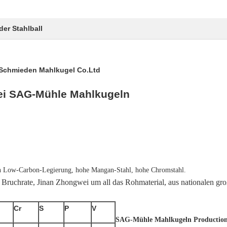
er Stahlball
 Schmieden Mahlkugel Co.Ltd
wei SAG-Mühle Mahlkugeln
 Low-Carbon-Legierung, hohe Mangan-Stahl, hohe Chromstahl.
e Bruchrate,
Jinan Zhongwei um all das Rohmaterial, aus nationalen g
Cr
S
P
V
SAG-Mühle Mahlkugeln Production