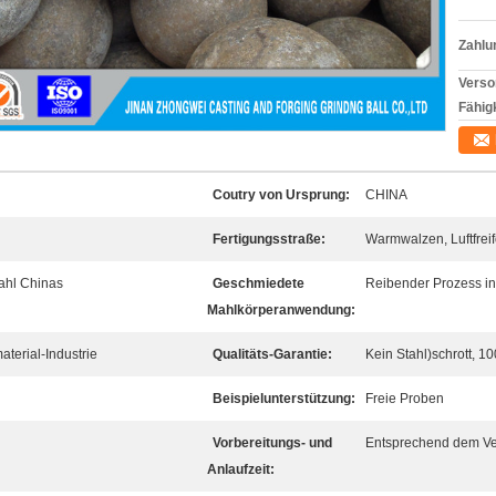
Zahlu
Verso
Fähigk
Coutry von Ursprung:
CHINA
Fertigungsstraße:
Warmwalzen, Luftfre
ahl Chinas
Geschmiedete
Reibender Prozess in
Mahlkörperanwendung:
terial-Industrie
Qualitäts-Garantie:
Kein Stahl)schrott, 1
Beispielunterstützung:
Freie Proben
Vorbereitungs- und
Entsprechend dem Ve
Anlaufzeit: