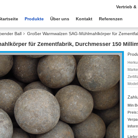
Vertrieb &
Startseite
Produkte
Über uns
Kontakt
Referenzen
bender Ball
Großer Warmwalzen SAG-Mühlmahlkörper für Zementfabr
lkörper für Zementfabrik, Durchmesser 150 Millim
Produ
Herkun
Mark
Zertif
Model
Zahl
Min B
Preis:
Verpa
Infor
Liefer