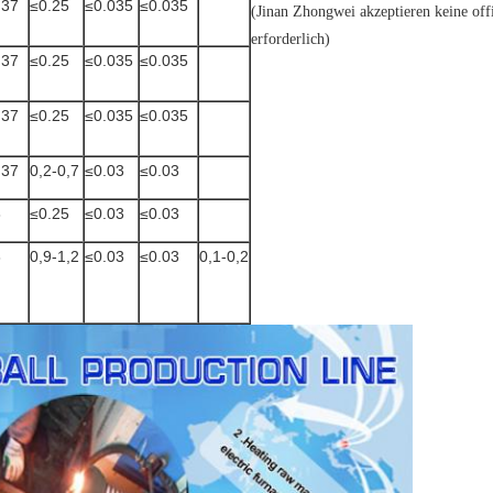
,37
≤0.25
≤0.035
≤0.035
(Jinan Zhongwei akzeptieren keine off
erforderlich)
,37
≤0.25
≤0.035
≤0.035
,37
≤0.25
≤0.035
≤0.035
,37
0,2-0,7
≤0.03
≤0.03
8
≤0.25
≤0.03
≤0.03
8
0,9-1,2
≤0.03
≤0.03
0,1-0,2