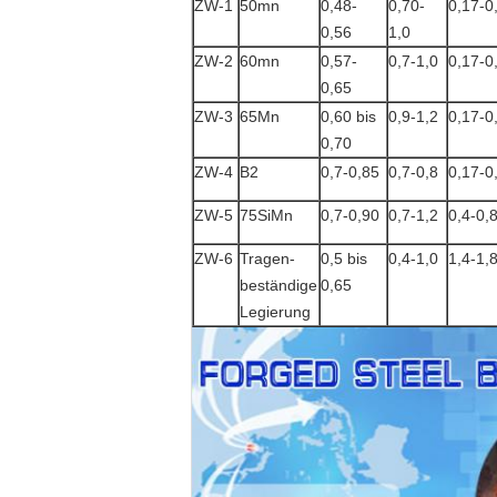
ZW-1
50mn
0,48-
0,70-
0,17-0
0,56
1,0
ZW-2
60mn
0,57-
0,7-1,0
0,17-0
0,65
ZW-3
65Mn
0,60 bis
0,9-1,2
0,17-0
0,70
ZW-4
B2
0,7-0,85
0,7-0,8
0,17-0
ZW-5
75SiMn
0,7-0,90
0,7-1,2
0,4-0,
ZW-6
Tragen-
0,5 bis
0,4-1,0
1,4-1,
beständige
0,65
Legierung