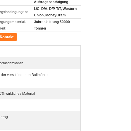
Auftragsbestätigung
L/C, D/A, D/P, T/T, Western
ngsbedingungen:
Union, MoneyGram
rgungsmaterial-
Jahresleistung 50000
eit:
Tonnen
Kontakt
iformschmieden
 der verschiedenen Ballmühle
00% wirkliches Material
rtrag