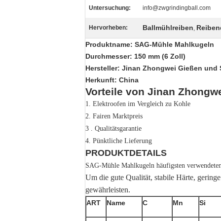
Untersuchung:
info@zwgrindingball.com
Ballmühlreiben
Reibend
Hervorheben:
,
Produktname: SAG-Mühle Mahlkugeln
Durchmesser: 150 mm (6 Zoll)
Hersteller: Jinan Zhongwei Gießen und
Herkunft: China
Vorteile von Jinan Zhong
1.
Elektroofen im Vergleich zu Kohle
2.
Fairen Marktpreis
3 .
Qualitätsgarantie
4.
Pünktliche Lieferung
PRODUKTDETAILS
SAG-Mühle Mahlkugeln häufigsten verwendeten
Um die gute Qualität, stabile Härte, gering
gewährleisten.
ART
Name
C
Mn
Si