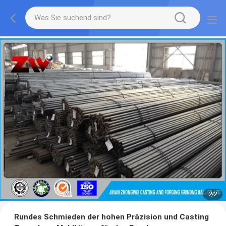
2
/
2
Rundes Schmieden der hohen Präzision und Casting