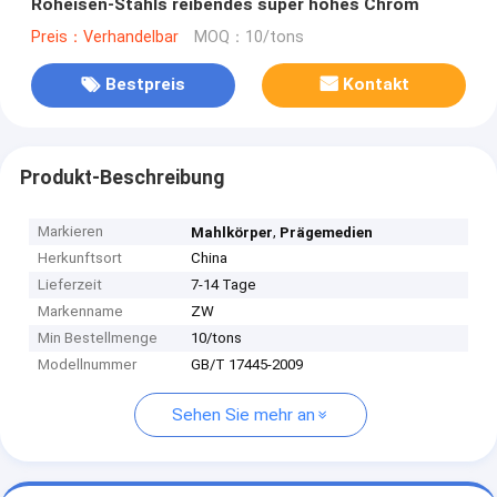
Roheisen-Stahls reibendes super hohes Chrom
Preis：Verhandelbar
MOQ：10/tons
Bestpreis
Kontakt
Produkt-Beschreibung
Markieren
,
Mahlkörper
Prägemedien
Herkunftsort
China
Lieferzeit
7-14 Tage
Markenname
ZW
Min Bestellmenge
10/tons
Modellnummer
GB/T 17445-2009
Sehen Sie mehr an