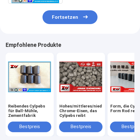
Fortsetzen
Empfohlene Produkte
Reibendes Cylpebs
Hohes/mittleres/niedrig
Form, die Cylp
für Ball-Mühle,
Chrome-Eisen, das
Form Rod reib
Zementfabrik
Cylpebs reibt
Bestpreis
Bestpreis
Bestprei