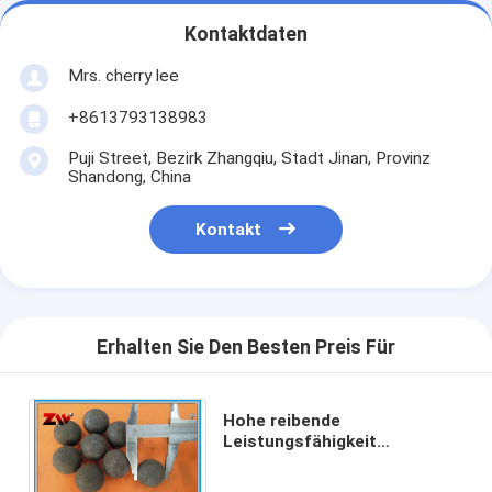
Kontaktdaten
Mrs. cherry lee
+8613793138983
Puji Street, Bezirk Zhangqiu, Stadt Jinan, Provinz
Shandong, China
Kontakt
Erhalten Sie Den Besten Preis Für
Hohe reibende
Leistungsfähigkeit
schmiedete Mahlkörper für
die Ballmühle, die Moly-