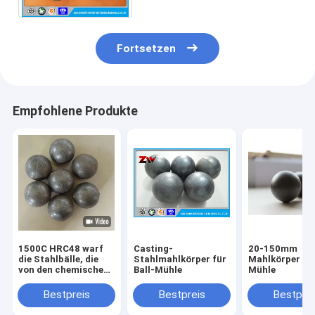
Spindel ähnlich ist
Fortsetzen
Empfohlene Produkte
1500C HRC48 warf
Casting-
20-150mm
die Stahlbälle, die
Stahlmahlkörper für
Mahlkörper für
von den chemischen
Ball-Mühle
Mühle
Komponenten
gemacht wurden
Bestpreis
Bestpreis
Bestprei