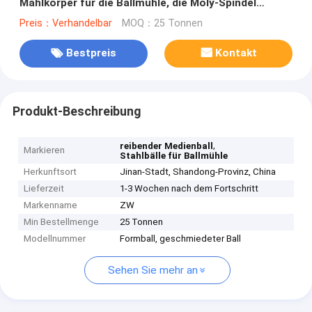
Mahlkörper für die Ballmühle, die Moly-Spindel
ähnlich ist
Preis：Verhandelbar
MOQ：25 Tonnen
Bestpreis
Kontakt
Produkt-Beschreibung
,
reibender Medienball
Markieren
Stahlbälle für Ballmühle
Herkunftsort
Jinan-Stadt, Shandong-Provinz, China
Lieferzeit
1-3 Wochen nach dem Fortschritt
Markenname
ZW
Min Bestellmenge
25 Tonnen
Modellnummer
Formball, geschmiedeter Ball
Sehen Sie mehr an