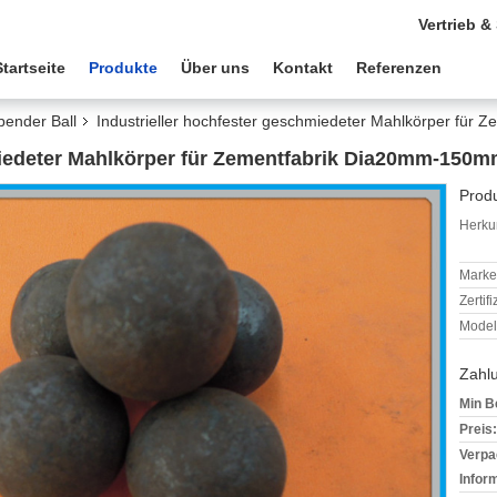
Vertrieb &
Startseite
Produkte
Über uns
Kontakt
Referenzen
bender Ball
Industrieller hochfester geschmiedeter Mahlkörper fü
miedeter Mahlkörper für Zementfabrik Dia20mm-150
Produ
Herkun
Mark
Zertif
Model
Zahl
Min B
Preis:
Verpa
Infor