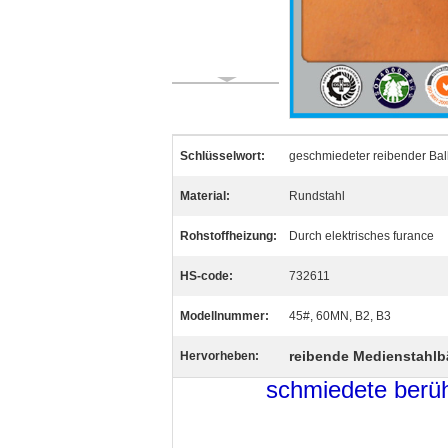
Schlüsselwort:
geschmiedeter reibender Bal
Material:
Rundstahl
Rohstoffheizung:
Durch elektrisches furance
HS-code:
732611
Modellnummer:
45#, 60MN, B2, B3
reibende Medienstahlb
Hervorheben:
schmiedete berüh