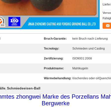
Liefer
Verso
Fähigk
l
Bruch-Garantie:
kein Bruch nach Lieferung
Tecnology:
Schmieden und Casting
Zertifizierung:
ISO9001:2008
Produktname:
Mahlkugeln
Wärmebehandlung:
löschendes oder oilQuench
älle
Schmiedeeisen-Ball
,
mtes zhongwei Marke des Porzellans Mahl
Bergwerke