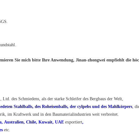
SGS.
undstahl.
eren Sie mich bitte Ihre Anwendung, Jinan-zhongwei empfiehlt die höchs
, Ltd. des Schmiedens, als der starke Schleifer des Bergbaus der Welt,
edeten Stahlballs, des Roheisenballs, der cylpebs und des Mahlkörpers
,
di
rik, im Kraftwerk und in den Baumaterialindustrien weit verbreitet.
a, Australien, Chile, Kuwait, UAE
exportiert
,
hes
etc.