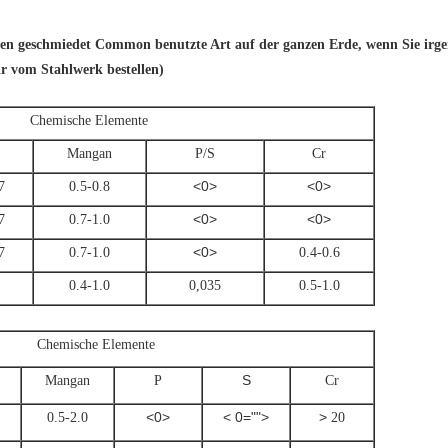
n geschmiedet Common benutzte Art auf der ganzen Erde, wenn Sie irge
ir vom Stahlwerk bestellen)
Chemische Elemente
Mangan
P/S
Cr
<0>
<0>
7
0.5-0.8
<0>
<0>
7
0.7-1.0
<0>
7
0.7-1.0
0.4-0.6
0.4-1.0
0,035
0.5-1.0
Chemische Elemente
S
Mangan
P
Cr
<0>
< 0="">
>
0.5-2.0
20