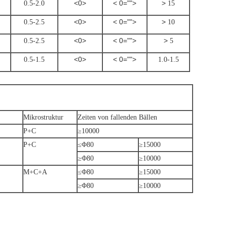
<0>
< 0="">
>
0.5-2.0
15
<0>
< 0="">
>
0.5-2.5
10
<0>
< 0="">
>
0.5-2.5
5
<0>
< 0="">
0.5-1.5
1.0-1.5
Mikrostruktur
Zeiten von fallenden Bällen
P+C
≥10000
P+C
≤Φ80
≥15000
≥Φ80
≥10000
M+C+A
≤Φ80
≥15000
≥Φ80
≥10000