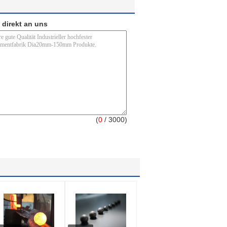
 direkt an uns
(
0
/ 3000)