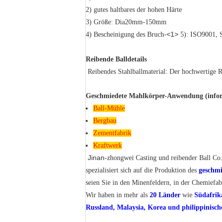
2) gutes haltbares der hohen Härte
3) Größe: Dia20mm-150mm
<1>
4) Bescheinigung des Bruch-
5): ISO9001, 
Reibende Balldetails
Reibendes Stahlballmaterial: Der hochwertige R
Geschmiedete Mahlkörper-Anwendung (informi
Ball-Mühle
Bergbau
Zementfabrik
Kraftwerk
Jinan-
zhongwei Casting und reibender Ball Co.
spezialisiert sich auf die Produktion des
geschmi
seien Sie in den Minenfeldern, in der Chemiefab
Wir haben in mehr als
20 Länder
wie
Südafrik
Russland, Malaysia, Korea und philippinisc