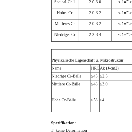
< 1="">
Speical-Cr 1
2.0-3.0
< 1="">
Hohes Cr
2.0-3.2
< 1="">
Mittleres Cr
2.0-3.2
< 1="">
Niedriges Cr
2.2-3.4
Physikalische Eigenschaft u. Mikrostruktur
Name
HRC
Ak (J/cm2)
Niedrige Cr-Bälle
≥45
≥2.5
Mittlere Cr-Bälle
≥48
≥3.0
Hohe Cr-Bälle
≥58
≥4
Spezifikation:
1) keine Deformation