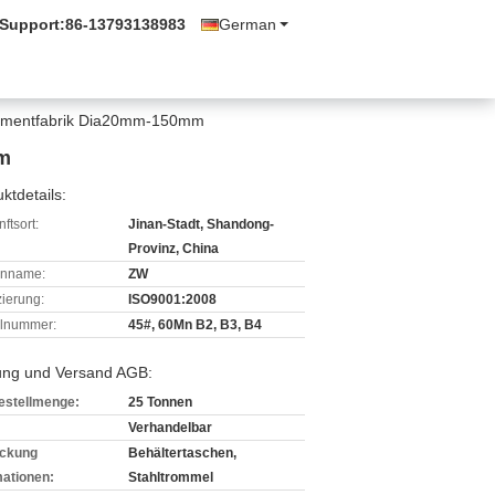
 Support:
86-13793138983
German
r Zementfabrik Dia20mm-150mm
mm
ktdetails:
ftsort:
Jinan-Stadt, Shandong-
Provinz, China
enname:
ZW
izierung:
ISO9001:2008
lnummer:
45#, 60Mn B2, B3, B4
ung und Versand AGB:
estellmenge:
25 Tonnen
Verhandelbar
ckung
Behältertaschen,
mationen:
Stahltrommel