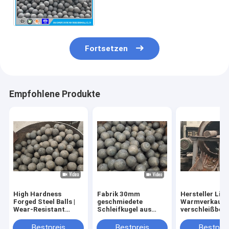
Schleifmedien Zement
Bergbau Niedrige Bruchrate
Fortsetzen
Empfohlene Produkte
High Hardness
Fabrik 30mm
Hersteller Lie
Forged Steel Balls |
geschmiedete
Warmverkauf 
Wear-Resistant
Schleifkugel aus
verschleißbes
Grinding Media for
Stahl hochwertige
Schleifkugeln
Mining Mills
Schleifkugeln für
Bestpreis
Bestpreis
Bestprei