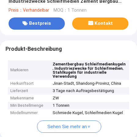
Industriezwecke Schleifmedien Zement Bergbau
Niedrige Bruchrate
Preis：Verhandelbar
MOQ：1 Tonnen
Bestpreis
Kontakt
Produkt-Beschreibung
Zementbergbau Schleifmedienkugeln
,
,
Industriezwecke für Schleifmedien
Markieren
Stahlkugeln für industrielle
Verwendung
Herkunftsort
Jinan-Stadt, Shandong-Provinz, China
Lieferzeit
3 Tage nach Auftragsbestätigung
Markenname
ZW
Min Bestellmenge
1 Tonnen
Modellnummer
Schmiede Kugel, Schleifmedien Kugel
Sehen Sie mehr an